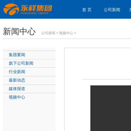
首 页
公司新闻
新闻中心
公司新闻
>
视频中心
>
集团要闻
旗下公司新闻
行业新闻
最新动态
媒体报道
视频中心