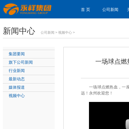
首 页
公司新闻
新闻中心
公司新闻
>
视频中心
>
集团要闻
一场球点燃
旗下公司新闻
行业新闻
最新动态
一场球点燃热血，一
媒体报道
远！永州欢迎您！
视频中心